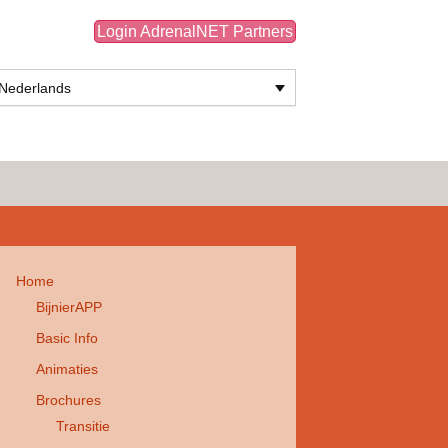
Login AdrenalNET Partners
Nederlands
Zoeken
naar:
Home
BijnierAPP
Basic Info
Animaties
Brochures
Transitie