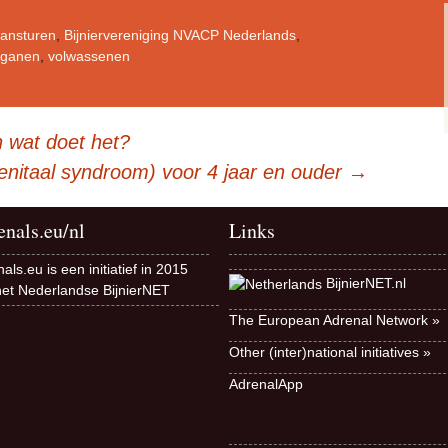
ansturen
,
Bijniervereniging NVACP Nederlands
,
rganen
,
volwassenen
 wat doet het?
nitaal syndroom) voor 4 jaar en ouder
→
enals.eu/nl
Links
als.eu is een initiatief in 2015
BijnierNET.nl
het Nederlandse BijnierNET
The European Adrenal Network »
Other (inter)national initiatives »
AdrenalApp