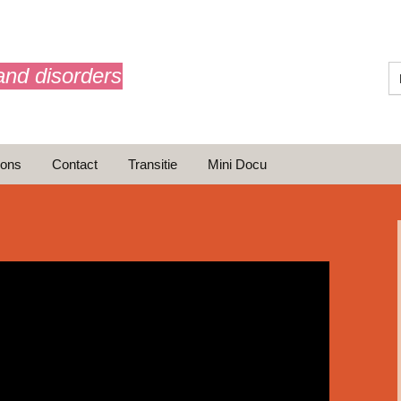
and disorders
 ons
Contact
Transitie
Mini Docu
ransitie