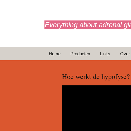
adrenals.eu
Everything about adrenal gl
Ga
Home
Producten
Links
Over
naar
de
BijnierAPP
inhoud
Hoe werkt de hypofyse?
Animaties
Basic Info
Brochures
T
Noodinjectie