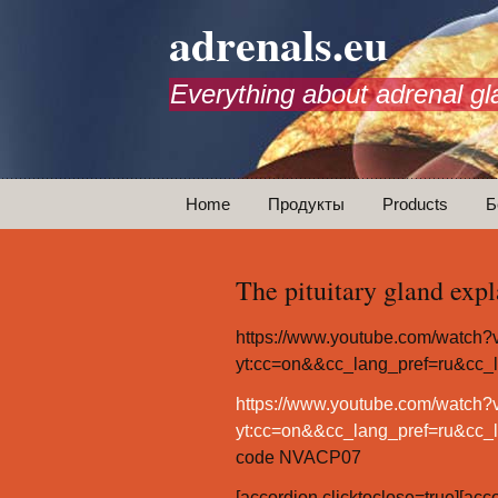
adrenals.eu
Everything about adrenal gl
Перейти
Home
Продукты
Products
Б
к
содержимому
Animations
The pituitary gland exp
https://www.youtube.com/watc
yt:cc=on&&cc_lang_pref=ru&cc_
https://www.youtube.com/watc
yt:cc=on&&cc_lang_pref=ru&cc_
code NVACP07
[accordion clicktoclose=true][ac