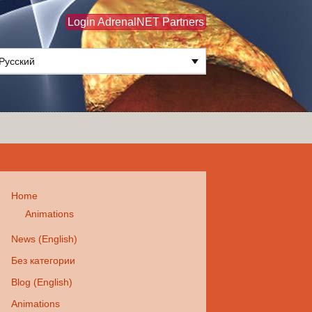
Login AdrenalNET Partners
Русский
Найти:
Home
Animations
News (English)
Без категории
Blog (English)
Animations