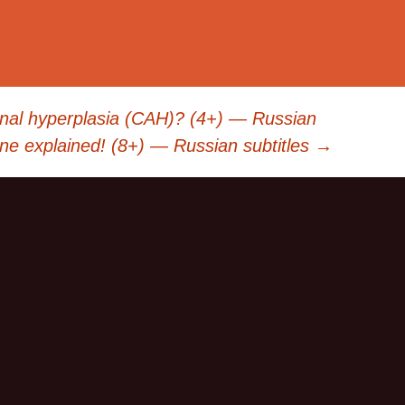
enal hyperplasia (CAH)? (4+) — Russian
e explained! (8+) — Russian subtitles
→