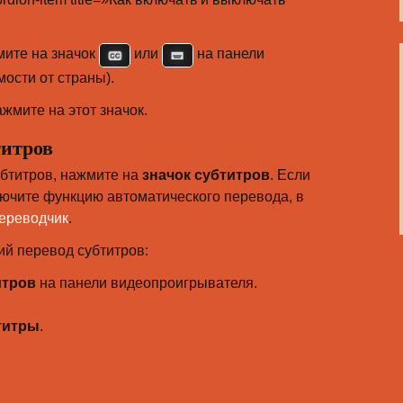
мите на значок
или
на панели
ости от страны).
жмите на этот значок.
титров
бтитров, нажмите на
значок субтитров
. Если
ключите функцию автоматического перевода, в
ереводчик
.
ий перевод субтитров:
итров
на панели видеопроигрывателя.
титры
.