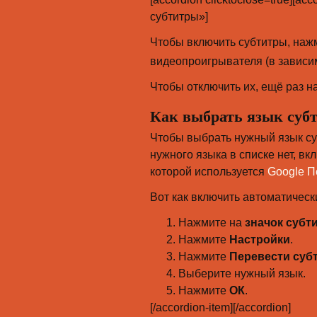
субтитры»]
Чтобы включить субтитры, наж
видеопроигрывателя (в зависим
Чтобы отключить их, ещё раз на
Как выбрать язык суб
Чтобы выбрать нужный язык су
нужного языка в списке нет, в
которой используется
Google П
Вот как включить автоматическ
Нажмите на
значок субт
Нажмите
Настройки
.
Нажмите
Перевести суб
Выберите нужный язык.
Нажмите
ОК
.
[/accordion-item][/accordion]