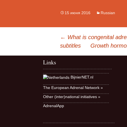
15 июня 2016
Russian
Навигация
←
What is congenital adr
по
subtitles
Growth hormon
записям
Links
BijnierNET.nl
The European Adrenal Network »
Other (inter)national initiatives »
AdrenalApp