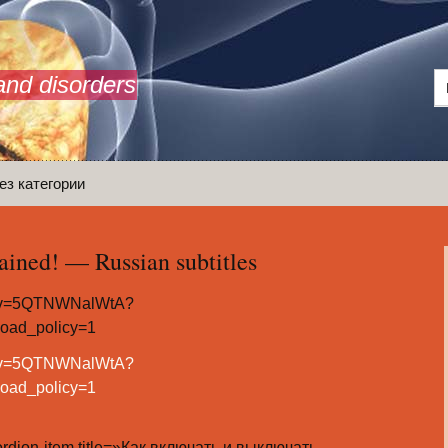
and disorders
ез категории
lained! — Russian subtitles
h?v=5QTNWNalWtA?
load_policy=1
h?v=5QTNWNalWtA?
load_policy=1
cordion-item title=»Как включать и выключать