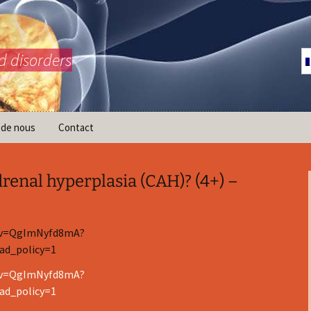
d disorders
 de nous
Contact
renal hyperplasia (CAH)? (4+) –
?v=QgImNyfd8mA?
ad_policy=1
?v=QgImNyfd8mA?
ad_policy=1