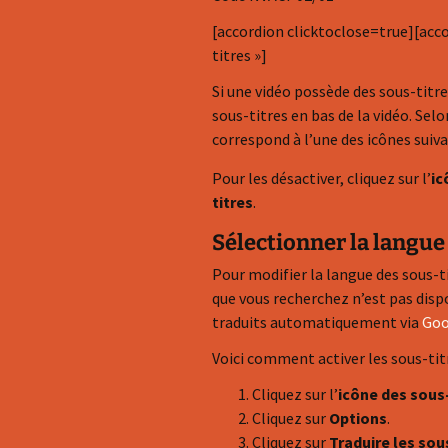
Maxi-Cosi ou ceinture.
[accordion clicktoclose=true][acco
Instructions de gestion du
titres »]
stress
Si une vidéo possède des sous-titre
Mini Docu
sous-titres en bas de la vidéo. Sel
correspond à l’une des icônes suiva
Pour les désactiver, cliquez sur l’
ic
titres
.
Sélectionner la langue
Pour modifier la langue des sous-tit
que vous recherchez n’est pas dispo
traduits automatiquement via
Goo
Voici comment activer les sous-ti
Cliquez sur l’
icône des sous-
Cliquez sur
Options
.
Cliquez sur
Traduire les sou