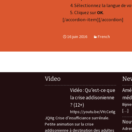
Sélectionnez la langue de vo
Cliquez sur
OK
.
[/accordion-item][/accordion]
16 juin 2016
French
Navigation
des
Video
Ne
articles
Vidéo : Qu’est-ce que
Amél
la crise addisonienne
méd
? (12+)
Bijni
[…]
https://youtu.be/VYcCe6g
JQHg Crise d’insufficiance surrénale.
Nouv
Petite animation sur la crise
Adren
addisonienne à destination des adultes