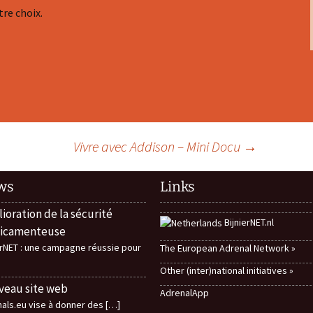
tre choix.
Vivre avec Addison – Mini Docu
→
ws
Links
ioration de la sécurité
BijnierNET.nl
icamenteuse
erNET : une campagne réussie pour
The European Adrenal Network »
Other (inter)national initiatives »
eau site web
AdrenalApp
als.eu vise à donner des
[…]