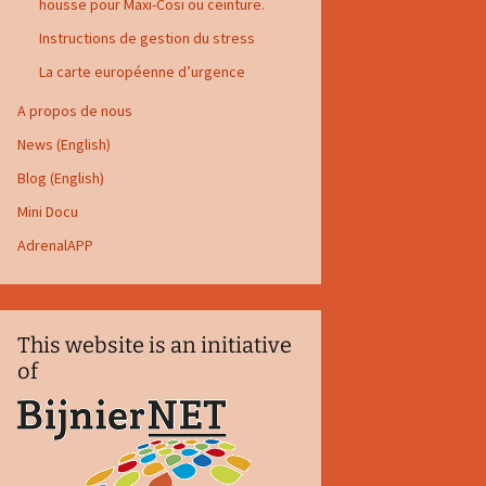
housse pour Maxi-Cosi ou ceinture.
Instructions de gestion du stress
La carte européenne d’urgence
A propos de nous
News (English)
Blog (English)
Mini Docu
AdrenalAPP
This website is an initiative
of