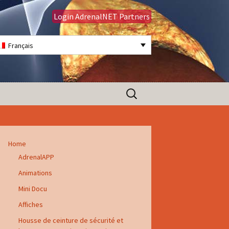
Login AdrenalNET Partners
Français
Rechercher :
Home
AdrenalAPP
Animations
Mini Docu
Affiches
Housse de ceinture de sécurité et