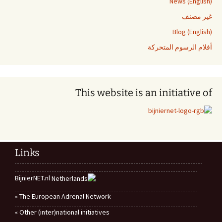
News (English)
غير مصنف
Blog (English)
أفلام الرسوم المتحركة
This website is an initiative of
Links
BijnierNET.nl
The European Adrenal Network »
Other (inter)national initiatives »