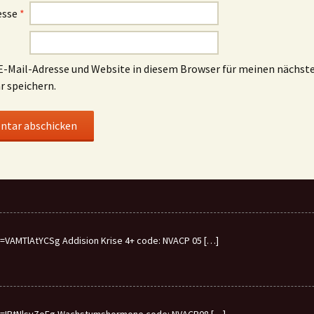
esse
*
-Mail-Adresse und Website in diesem Browser für meinen nächst
 speichern.
VAMTlAtYCSg Addision Krise 4+ code: NVACP 05
[…]
v=IBtNlsyZoFg Wachstumshormone code: NVACP08
[…]