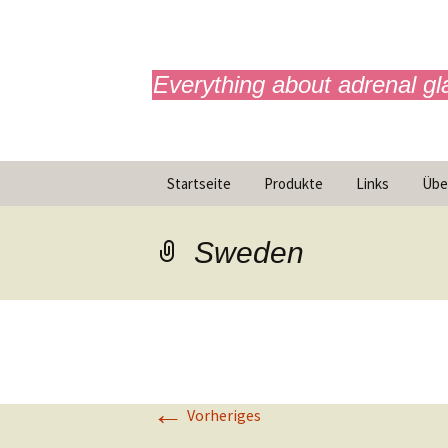
adrenals.eu
Everything about adrenal gl
Zum
Startseite
Produkte
Links
Übe
Inhalt
springen
Versorgungspfad
Was 
Transition
Mis
Sweden
Animationen
Notfallspritze
Infografiken
←
Vorheriges
Mini Docu