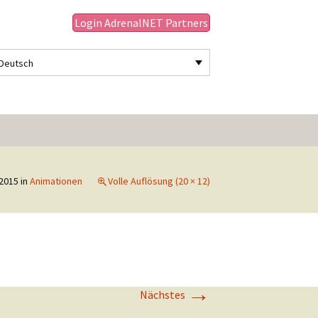
Login AdrenalNET Partners
Deutsch
Suchen
nach:
2015
in
Animationen
Volle Auflösung (20 × 12)
→
Nächstes