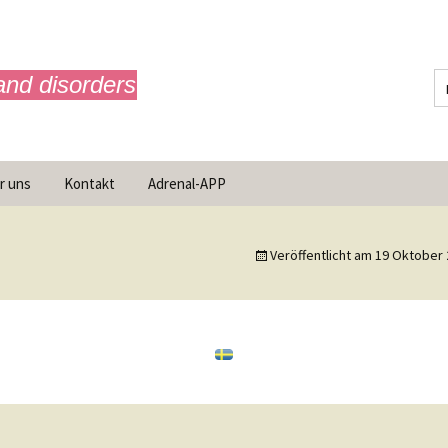
and disorders
r uns
Kontakt
Adrenal-APP
ist AdrenalNET /
sion
Veröffentlicht am
19 Oktober 