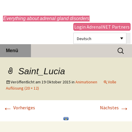
adrenals.eu
Everything about adrenal gland disorders
Login AdrenalNET Partners
Deutsch
Zum
Suchen
Menü
Inhalt
nach:
springen
Saint_Lucia
Veröffentlicht am
19 Oktober 2015
in
Animationen
Volle
Auflösung (20 × 12)
←
→
Vorheriges
Nächstes