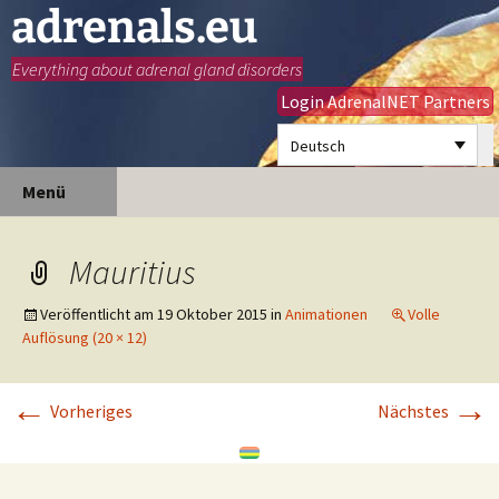
adrenals.eu
Everything about adrenal gland disorders
Login AdrenalNET Partners
Deutsch
Zum
Suchen
Menü
Inhalt
nach:
springen
Mauritius
Veröffentlicht am
19 Oktober 2015
in
Animationen
Volle
Auflösung (20 × 12)
←
→
Vorheriges
Nächstes