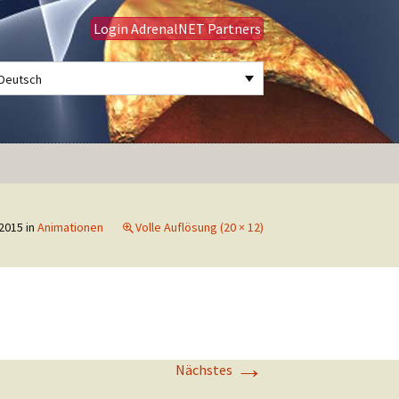
Login AdrenalNET Partners
Deutsch
Suchen
nach:
2015
in
Animationen
Volle Auflösung (20 × 12)
→
Nächstes