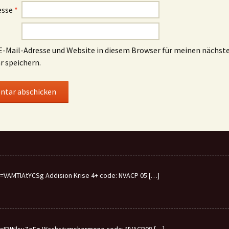
esse
*
-Mail-Adresse und Website in diesem Browser für meinen nächst
 speichern.
VAMTlAtYCSg Addision Krise 4+ code: NVACP 05
[…]
v=IBtNlsyZoFg Wachstumshormone code: NVACP08
[…]