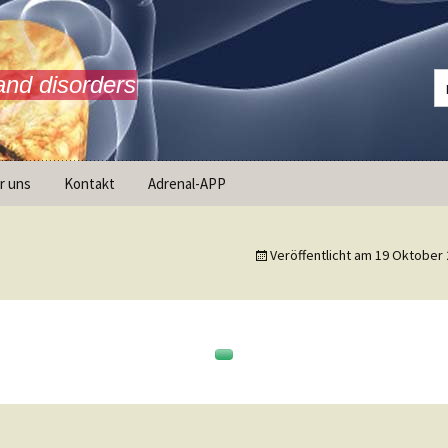
and disorders
r uns
Kontakt
Adrenal-APP
ist AdrenalNET /
sion
Veröffentlicht am
19 Oktober 