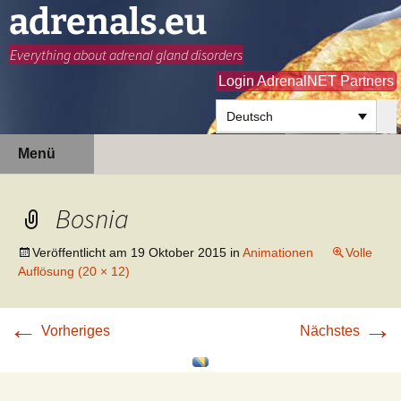
adrenals.eu
Everything about adrenal gland disorders
Login AdrenalNET Partners
Deutsch
Zum
Suchen
Menü
Inhalt
nach:
springen
Bosnia
Veröffentlicht am
19 Oktober 2015
in
Animationen
Volle
Auflösung (20 × 12)
←
→
Vorheriges
Nächstes