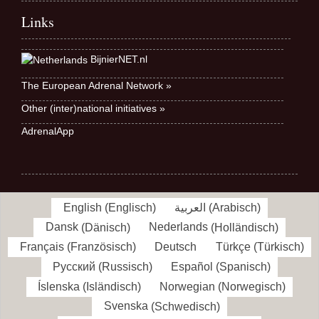
Links
BijnierNET.nl
The European Adrenal Network »
Other (inter)national initiatives »
AdrenalApp
English
(
Englisch
)
العربية
(
Arabisch
)
Dansk
(
Dänisch
)
Nederlands
(
Holländisch
)
Français
(
Französisch
)
Deutsch
Türkçe
(
Türkisch
)
Русский
(
Russisch
)
Español
(
Spanisch
)
Íslenska
(
Isländisch
)
Norwegian
(
Norwegisch
)
Svenska
(
Schwedisch
)