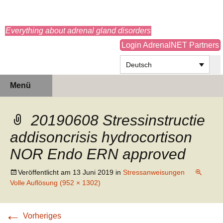
adrenals.eu
Everything about adrenal gland disorders
Login AdrenalNET Partners
Deutsch
Zum
Suchen
Menü
Inhalt
nach:
springen
20190608 Stressinstructie
addisoncrisis hydrocortison
NOR Endo ERN approved
Veröffentlicht am
13 Juni 2019
in
Stressanweisungen
Volle Auflösung (952 × 1302)
←
Vorheriges