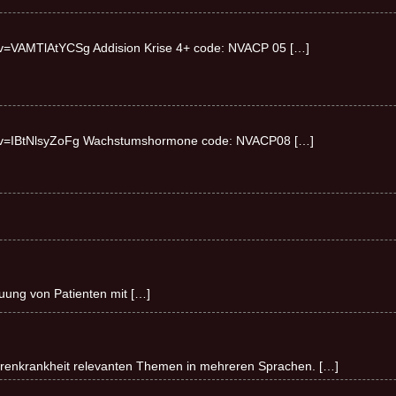
?v=VAMTlAtYCSg Addision Krise 4+ code: NVACP 05
[…]
h?v=IBtNlsyZoFg Wachstumshormone code: NVACP08
[…]
reuung von Patienten mit
[…]
ierenkrankheit relevanten Themen in mehreren Sprachen.
[…]