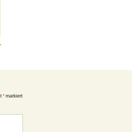
it
*
markiert