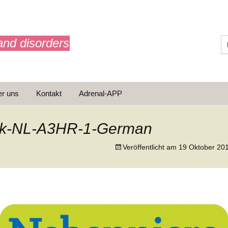
and disorders
r uns
Kontakt
Adrenal-APP
 ist AdrenalNET /
sion
zaak-NL-A3HR-1-German
Veröffentlicht am
19 Oktober 20