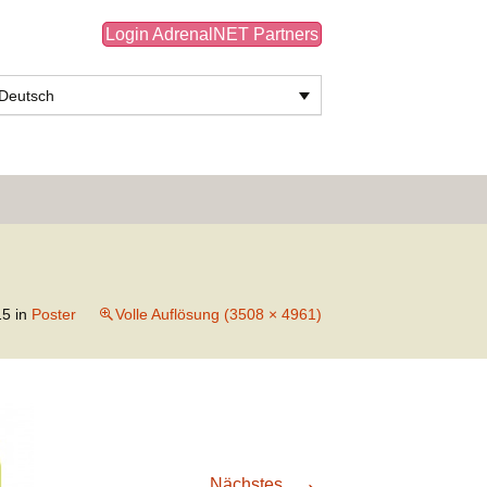
Login AdrenalNET Partners
Deutsch
Suchen
nach:
15
in
Poster
Volle Auflösung (3508 × 4961)
→
Nächstes