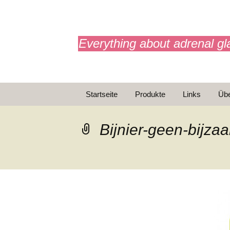
adrenals.eu
Everything about adrenal gl
Zum
Startseite
Produkte
Links
Übe
Inhalt
springen
Versorgungspfad
Was
Transition
Mis
Bijnier-geen-bij
Animationen
Notfallspritze
Infografiken
Mini Docu