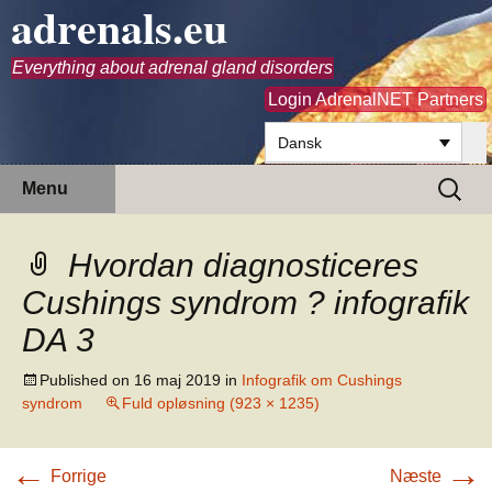
adrenals.eu
Everything about adrenal gland disorders
Login AdrenalNET Partners
Dansk
Hop
Søg
Menu
til
efter:
indhold
Hvordan diagnosticeres
Cushings syndrom ? infografik
DA 3
Published on
16 maj 2019
in
Infografik om Cushings
syndrom
Fuld opløsning (923 × 1235)
←
→
Forrige
Næste