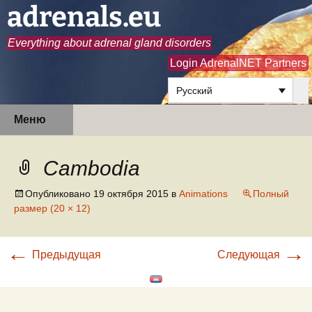
adrenals.eu
Everything about adrenal gland disorders
Login AdrenalNET Partners
Русский
Перейти
Найти:
Меню
к
содержимому
Cambodia
Опубликовано
19 октября 2015
в
Animations
Полный
размер (20 × 12)
←
→
Предыдущая
Следующая