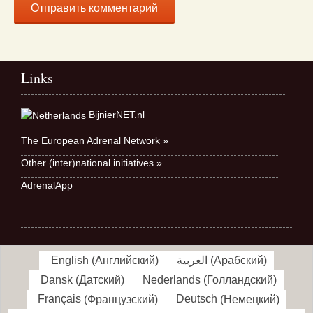
Links
BijnierNET.nl
The European Adrenal Network »
Other (inter)national initiatives »
AdrenalApp
English
(
Английский
)
العربية
(
Арабский
)
Dansk
(
Датский
)
Nederlands
(
Голландский
)
Français
(
Французский
)
Deutsch
(
Немецкий
)