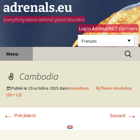
adrenals.eu
Everything about adrenal gland disorders
Login AdrenalNET Partners
Français
Aller
Recherc
Menu
au
contenu
Cambodia
Publié le
19 octobre 2015
dans
Animations
Pleine résolution
(20 × 12)
←
→
Précédent
Suivant