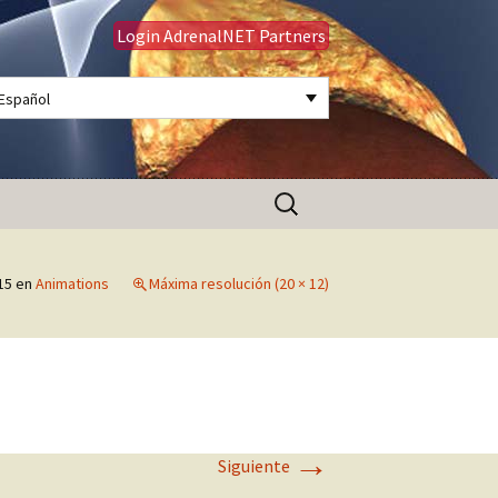
Login AdrenalNET Partners
Español
Buscar:
15
en
Animations
Máxima resolución (20 × 12)
→
Siguiente