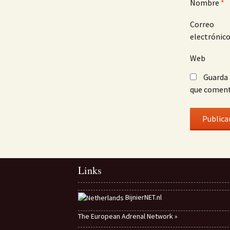
Nombre
*
Correo
electrónic
Web
Guarda 
que coment
Links
BijnierNET.nl
The European Adrenal Network »