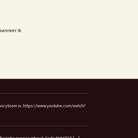
wanneer ik
mocytoom is. https://www.youtube.com/watch?
ficiëntie precies inhoud. Code NVACP15
[…]