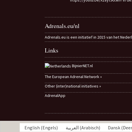
Adrenals.eu/nl
Adrenals.eu is een initiatief in 2015 van het Nede
Links
BijnierNET.nl
The European Adrenal Network »
Other (inter)national initiatives »
AdrenalApp
English
(
Engels
)
العربية
(
Arabisch
)
Dansk
(
Dee