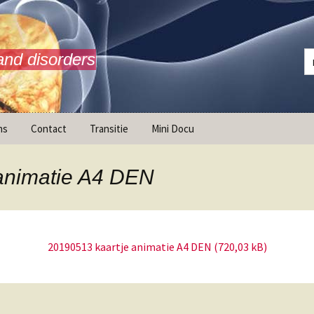
and disorders
ns
Contact
Transitie
Mini Docu
animatie A4 DEN
20190513 kaartje animatie A4 DEN
ransitie