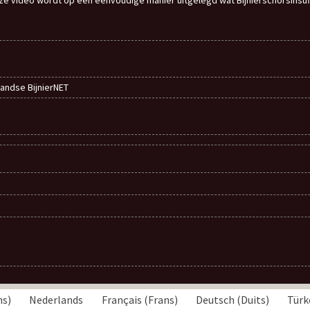
rlandse BijnierNET
ns
)
Nederlands
Français
(
Frans
)
Deutsch
(
Duits
)
Türk