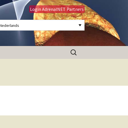
Login AdrenalNET Partners
Nederlands
Zoeken
naar: