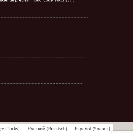
çe
(
Turks
)
Русский
(
Russisch
)
Español
(
Spaans
)