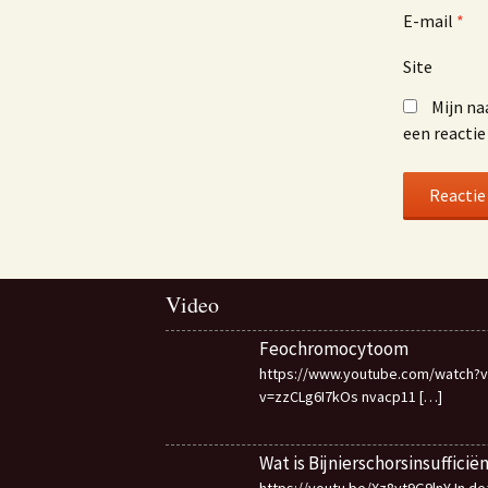
E-mail
*
Site
Mijn na
een reactie
Video
Feochromocytoom
https://www.youtube.com/watch?v
v=zzCLg6I7kOs nvacp11
[…]
Wat is Bijnierschorsinsufficië
https://youtu.be/Xz8yt9G9lnY In d