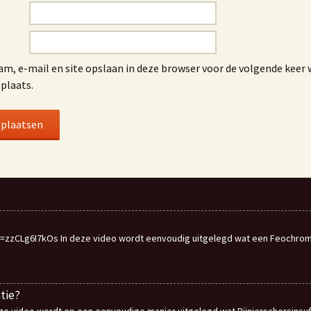
am, e-mail en site opslaan in deze browser voor de volgende keer 
 plaats.
=zzCLg6I7kOs In deze video wordt eenvoudig uitgelegd wat een Feochro
ntie?
eze video wordt op een eenvoudige manier uitgelegd wat Bijnierschorsinsuf