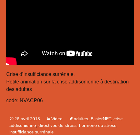
Crise d’insufficiance surrénale.
Petite animation sur la crise addisonienne à destination
des adultes
code: NVACP06
26 avril 2018
Video
adultes
,
BijnierNET
,
crise
addisonienne
,
directives de stress
,
hormone du stress
,
insufficiance surrénale