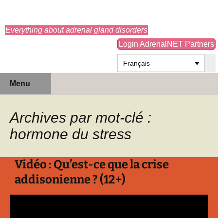
adrenals.eu
Everything about adrenal gland disorders
Login AdrenalNET Partners
Français
Aller
Recherc
Menu
au
contenu
Archives par mot-clé :
hormone du stress
Vidéo : Qu’est-ce que la crise
addisonienne ? (12+)