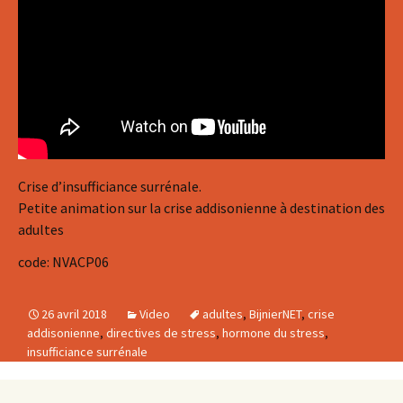
Crise d’insufficiance surrénale.
Petite animation sur la crise addisonienne à destination des
adultes
code: NVACP06
26 avril 2018
Video
adultes
,
BijnierNET
,
crise
addisonienne
,
directives de stress
,
hormone du stress
,
insufficiance surrénale