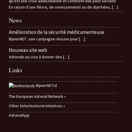
qu’est une crise addisonienne et comment elle peut survenir.
En raison d’une fièvre, de vomissements ou de diarrhées,
[…]
News
Amélioration de la sécurité médicamenteuse
BijnierNET : une campagne réussie pour
[…]
Nouveau site web
Adrenals.eu vise à donner des
[…]
Links
BijnierNET.nl
The European Adrenal Network »
Other (inter)national initiatives »
AdrenalApp