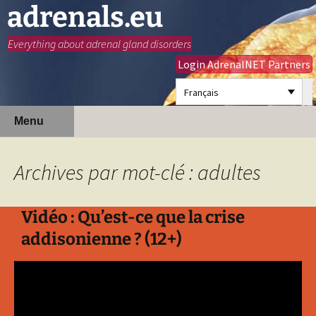
adrenals.eu
Everything about adrenal gland disorders
Login AdrenalNET Partners
Français
Aller
Recherc
Menu
au
contenu
Archives par mot-clé : adultes
Vidéo : Qu’est-ce que la crise
addisonienne ? (12+)