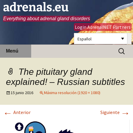
adrenals.eu
Everything about adrenal gland disorders
Login AdrenalNET Partners
Español
Saltar
Buscar:
Menú
al
contenido
The pituitary gland
explained! – Russian subtitles
15 junio 2016
Máxima resolución (1920 × 1080)
←
→
Anterior
Siguiente