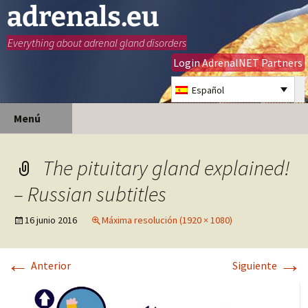
adrenals.eu
Everything about adrenal gland disorders
Login AdrenalNET Partners
Español
Saltar
Buscar:
Menú
al
contenido
The pituitary gland explained!
– Russian subtitles
16 junio 2016
Máxima resolución (1920 × 1080)
←
→
Anterior
Siguiente