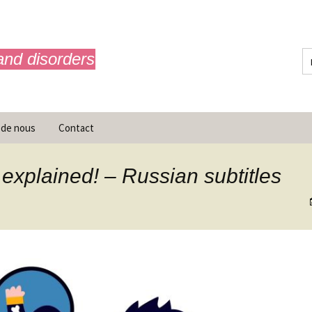
and disorders
 de nous
Contact
 explained! – Russian subtitles