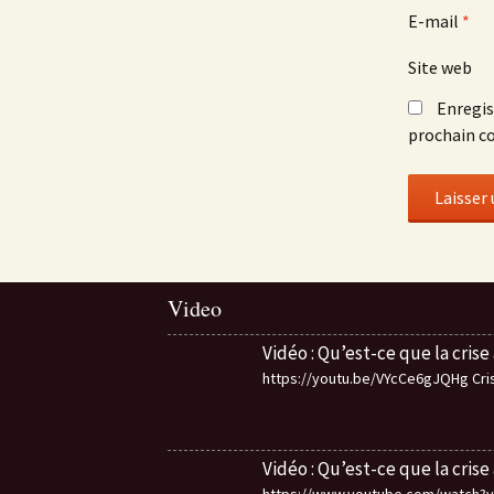
E-mail
*
Site web
Enregis
prochain c
Video
Vidéo : Qu’est-ce que la crise
https://youtu.be/VYcCe6gJQHg Crise
Vidéo : Qu’est-ce que la crise
https://www.youtube.com/watch?v=M