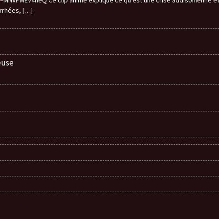
arrhées,
[…]
euse