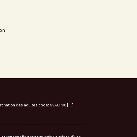
mon
estination des adultes code: NVACP06
[…]
omment elle peut survenir. En raison d’une