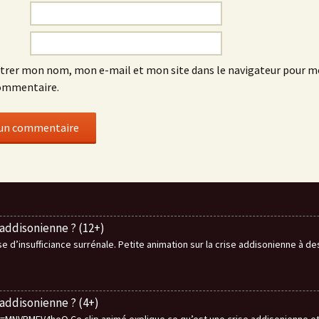
trer mon nom, mon e-mail et mon site dans le navigateur pour 
ommentaire.
 addisonienne ? (12+)
 d’insufficiance surrénale. Petite animation sur la crise addisonienne à d
 addisonienne ? (4+)
NVPMEV4heQ Ce clip animé explique ce qu’est une crise addisonienne et c