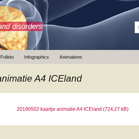
and disorders
Folleto
Infographics
Animations
animatie A4 ICEland
20190502 kaartje animatie A4 ICEland