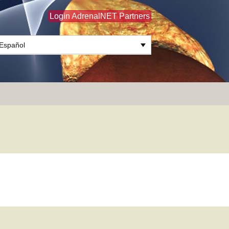
Login AdrenalNET Partners
Español
Buscar: