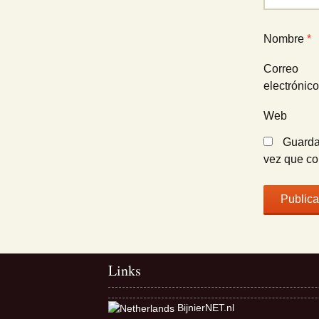
Nombre
*
Correo
electrónic
Web
Guarda
vez que c
Links
BijnierNET.nl