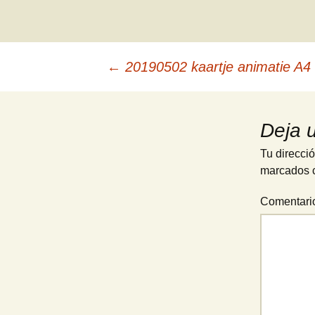
Navegación
←
20190502 kaartje animatie A4
de
entradas
Deja 
Tu direcció
marcados 
Comentar