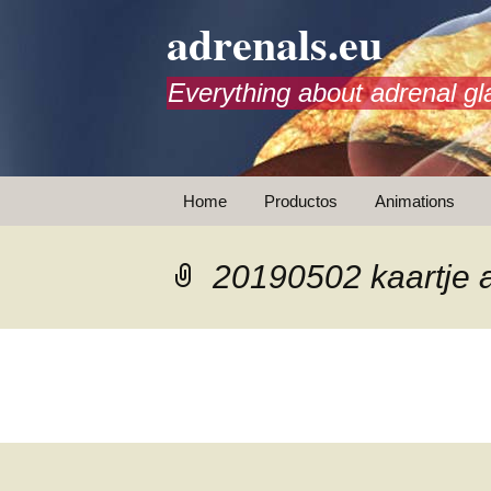
adrenals.eu
Everything about adrenal gl
Saltar
Home
Productos
Animations
al
contenido
Instrucciones contra el
estrés
20190502 kaartje 