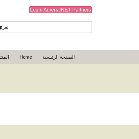
Login AdrenalNET Partners
العربي
انتقل
البحث
الصفحة الرئيسية
Home
المنت
إلى
عن:
المحتوى
أفلام الرسوم المت