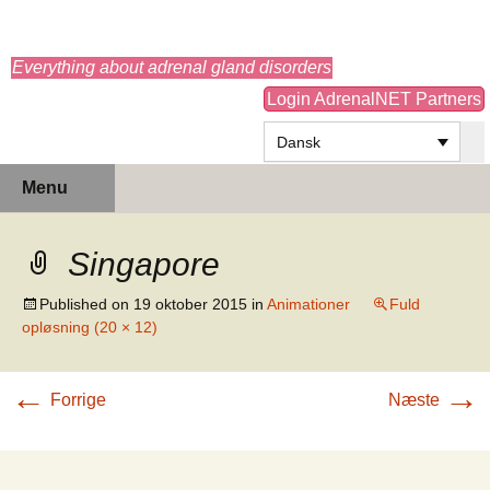
adrenals.eu
Everything about adrenal gland disorders
Login AdrenalNET Partners
Dansk
Hop
Søg
Menu
til
efter:
indhold
Singapore
Published on
19 oktober 2015
in
Animationer
Fuld
opløsning (20 × 12)
←
→
Forrige
Næste