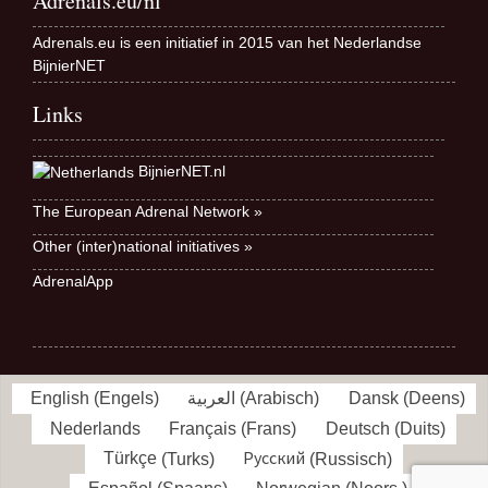
Adrenals.eu/nl
Adrenals.eu is een initiatief in 2015 van het Nederlandse
BijnierNET
Links
BijnierNET.nl
The European Adrenal Network »
Other (inter)national initiatives »
AdrenalApp
English
(
Engels
)
العربية
(
Arabisch
)
Dansk
(
Deens
)
Nederlands
Français
(
Frans
)
Deutsch
(
Duits
)
Türkçe
(
Turks
)
Русский
(
Russisch
)