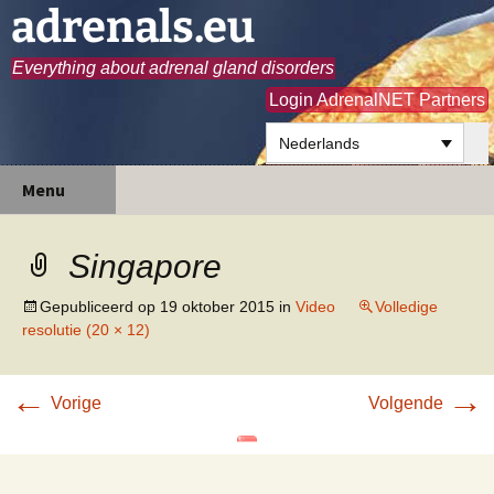
adrenals.eu
Everything about adrenal gland disorders
Login AdrenalNET Partners
Nederlands
Ga
Zoeken
Menu
naar
naar:
de
inhoud
Singapore
Gepubliceerd op
19 oktober 2015
in
Video
Volledige
resolutie (20 × 12)
←
→
Vorige
Volgende