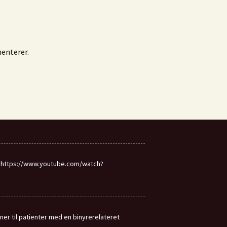
enterer.
> https://www.youtube.com/watch?
r til patienter med en binyrerelateret