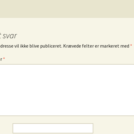
t svar
resse vil ikke blive publiceret.
Krævede felter er markeret med
*
ar
*