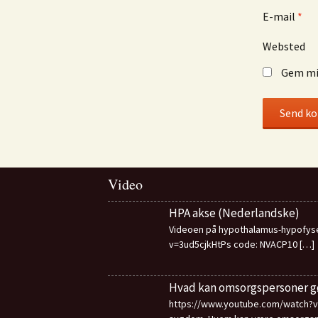
E-mail
*
Websted
Gem mit
Video
HPA akse (Nederlandske)
Videoen på hypothalamus-hypofyse
v=3ud5cjkHtPs code: NVACP10
[…]
Hvad kan omsorgspersoner g
https://www.youtube.com/watch?v=l