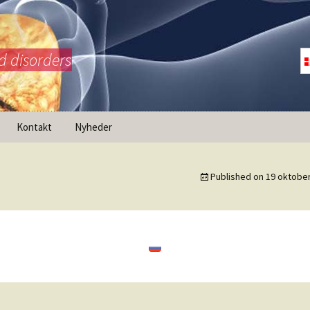
d disorders
Kontakt
Nyheder
rk
 AdrelanNET /
Published on
19 oktobe
nale