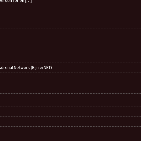
erson for en
[…]
 Adrenal Network (BijnierNET)