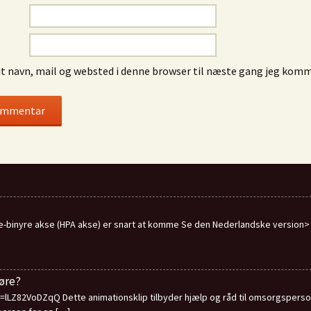
 navn, mail og websted i denne browser til næste gang jeg komm
-binyre akse (HPA akse) er snart at komme Se den Nederlandske version
øre?
LZ82VoDZqQ Dette animationsklip tilbyder hjælp og råd til omsorgspersone