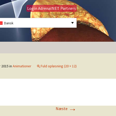
Login AdrenalNET Partners
Dansk
Søg
efter:
r 2015
in
Animationer
Fuld opløsning (20 × 12)
→
Næste