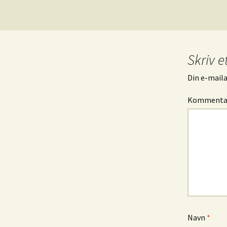
Skriv e
Din e-mailad
Komment
Navn
*