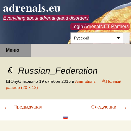
adrenals.eu
Everything about adrenal gland disorders
Login AdrenalNET Partners
Русский
Перейти
Найти:
Меню
к
содержимому
Russian_Federation
Опубликовано
19 октября 2015
в
Animations
Полный
размер (20 × 12)
←
→
Предыдущая
Следующая