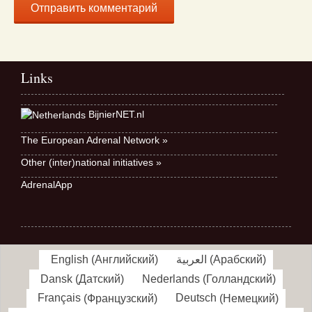
Links
BijnierNET.nl
The European Adrenal Network »
Other (inter)national initiatives »
AdrenalApp
English
(
Английский
)
العربية
(
Арабский
)
Dansk
(
Датский
)
Nederlands
(
Голландский
)
Français
(
Французский
)
Deutsch
(
Немецкий
)