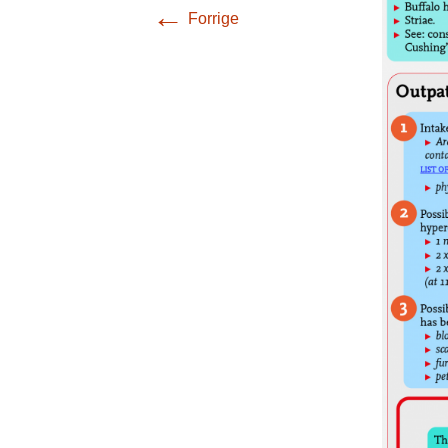
←
Forrige
Krisekort
Mini dokumentar
Plakater
Cover til sikkerhedssele
Stressinstruktioner