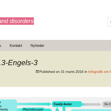
and disorders
s
Kontakt
Nyheder
ærk
er AdrelanNET /
on
3-Engels-3
onale
Published on
31 marts 2016
in
Infografik om