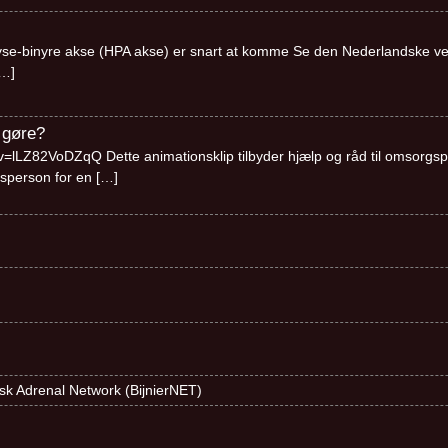
se-binyre akse (HPA akse) er snart at komme Se den Nederlandske ve
…]
 gøre?
lLZ82VoDZqQ Dette animationsklip tilbyder hjælp og råd til omsorgsper
sperson for en
[…]
ndsk Adrenal Network (BijnierNET)