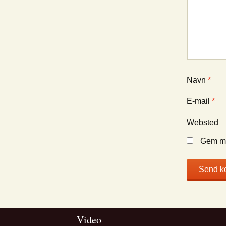
Navn
*
E-mail
*
Websted
Gem mi
Video