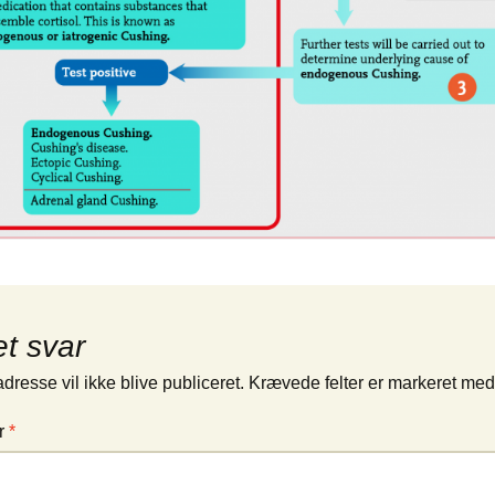
et svar
dresse vil ikke blive publiceret.
Krævede felter er markeret me
r
*