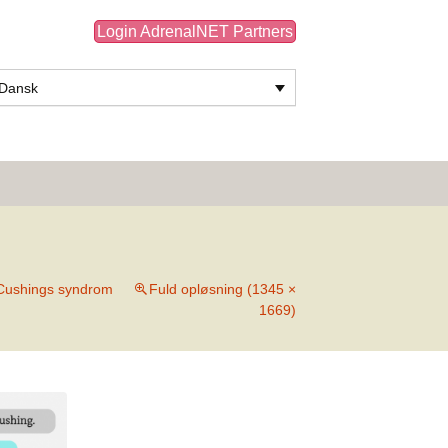
Login AdrenalNET Partners
Dansk
Søg
efter:
 Cushings syndrom
Fuld opløsning (1345 ×
1669)