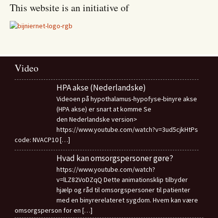
This website is an initiative of
Video
HPA akse (Nederlandske)
Videoen på hypothalamus-hypofyse-binyre akse
(HPA akse) er snart at komme Se
den Nederlandske version>
https://www.youtube.com/watch?v=3ud5cjkHtPs
code: NVACP10
[…]
Hvad kan omsorgspersoner gøre?
https://www.youtube.com/watch?
v=lLZ82VoDZqQ Dette animationsklip tilbyder
hjælp og råd til omsorgspersoner til patienter
med en binyrerelateret sygdom. Hvem kan være
omsorgsperson for en
[…]