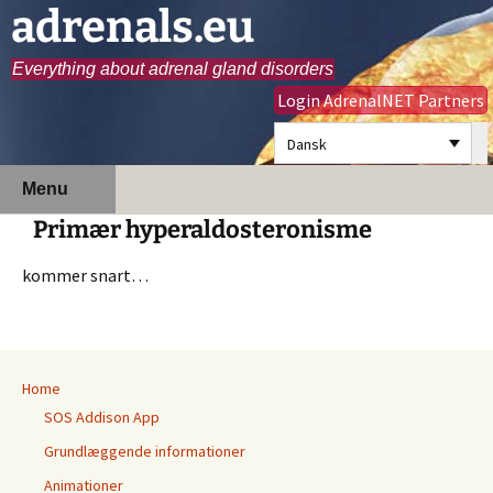
adrenals.eu
Everything about adrenal gland disorders
Login AdrenalNET Partners
Dansk
Hop
Søg
Menu
til
efter:
Primær hyperaldosteronisme
indhold
kommer snart…
Home
SOS Addison App
Grundlæggende informationer
Animationer