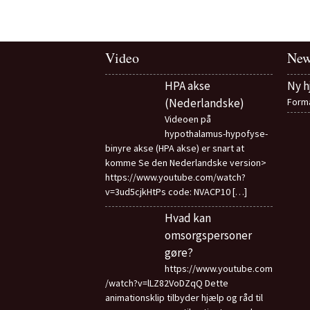
Video
New
HPA akse
Ny 
(Nederlandske)
Formå
Videoen på
hypothalamus-hypofyse-
binyre akse (HPA akse) er snart at
komme Se den Nederlandske version>
https://www.youtube.com/watch?
v=3ud5cjkHtPs code: NVACP10
[…]
Hvad kan
omsorgspersoner
gøre?
https://www.youtube.com
/watch?v=lLZ82VoDZqQ Dette
animationsklip tilbyder hjælp og råd til