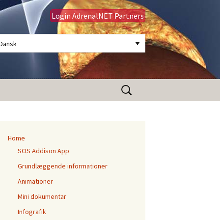
Login AdrenalNET Partners
Dansk
Søg
efter:
Home
SOS Addison App
Grundlæggende informationer
Animationer
Mini dokumentar
Infografik