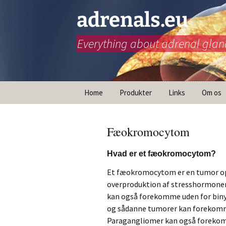
adrenals.eu
Everything about adrenal glan
Hop
Home
Produkter
Links
Om os
til
indhold
SOS Addison App
Europæisk Netvæ
Hvad er
Binyrer
Mission
Fæokromocytom
Animationer
Andet (Inter)natio
initiativer
Hvad er et fæokromocytom?
Grundlæggende
informationer
Et fæokromocytom er en tumor op
overproduktion af stresshormoner 
Nødinjektion
kan også forekomme uden for binyr
og sådanne tumorer kan forekomme
Infografik
Paragangliomer kan også forekomm