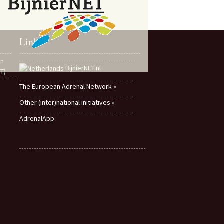
Links
en
BijnierNET.nl
ET)
The European Adrenal Network »
Other (inter)national initiatives »
AdrenalApp