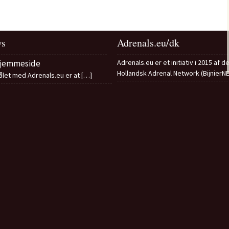
s
Adrenals.eu/dk
hjemmeside
Adrenals.eu er et initiativ i 2015 af d
Hollandsk Adrenal Network (BijnierN
let med Adrenals.eu er at
[…]