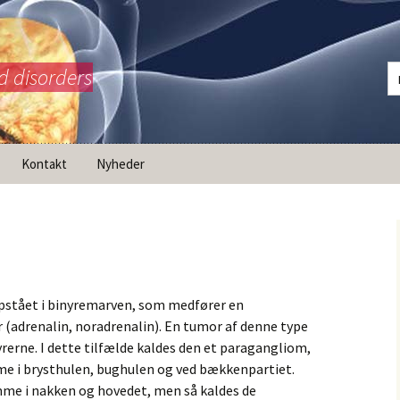
d disorders
Kontakt
Nyheder
rk
 AdrelanNET /
nale
stået i binyremarven, som medfører en
(adrenalin, noradrenalin). En tumor af denne type
erne. I dette tilfælde kaldes den et paragangliom,
 i brysthulen, bughulen og ved bækkenpartiet.
e i nakken og hovedet, men så kaldes de