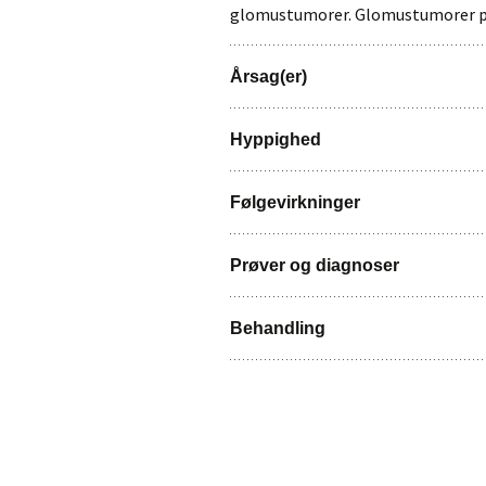
glomustumorer. Glomustumorer pr
Krisekort
Mini dokumentar
Årsag(er)
Plakater
Hyppighed
Cover til sikkerhedssele
Følgevirkninger
Stressinstruktioner
Prøver og diagnoser
Behandling