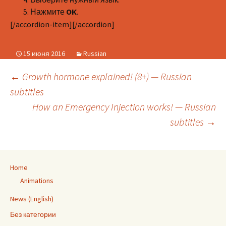
Нажмите
.
ОК
[/accordion-item][/accordion]
15 июня 2016
Russian
Навигация
←
Growth hormone explained! (8+) — Russian
по
subtitles
записям
How an Emergency Injection works! — Russian
subtitles
→
Home
Animations
News (English)
Без категории