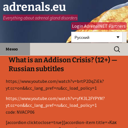
adrenals.eu
Everything about adrenal gland disorders
Login AdrenalNET Partners
Русский
Перейти
Найти:
Меню
к
What is an Addison Crisis? (12+) —
содержимому
Russian subtitles
https://www.youtube.com/watch?v=brtP2DqZiEk?
yt:cc=on&&cc_lang_pref=ru&cc_load_policy=1
https://www.youtube.com/watch?v=yfK3L2FYPYM?
yt:cc=on&&cc_lang_pref=ru&cc_load_policy=1
code: NVACP06
[accordion clicktoclose=true][accordion-item title=»Как