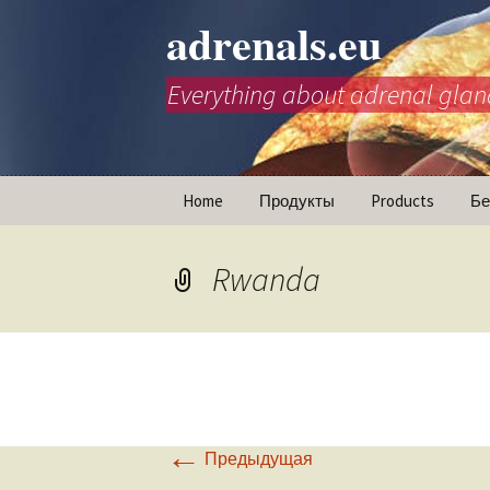
adrenals.eu
Everything about adrenal glan
Перейти
Home
Продукты
Products
Бе
к
содержимому
Animations
Rwanda
←
Предыдущая