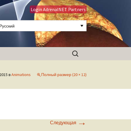
Login AdrenalNET Partners
Русский
Найти:
2015
в
Animations
Полный размер (20 × 12)
→
Следующая