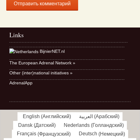
Links
BijnierNET.nl
The European Adrenal Network »
Other (inter)national initiatives »
AdrenalApp
English
(
Английский
)
العربية
(
Арабский
)
Dansk
(
Датский
)
Nederlands
(
Голландский
)
Français
(
Французский
)
Deutsch
(
Немецкий
)