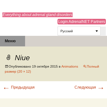
adrenals.eu
Everything about adrenal gland disorders
Login AdrenalNET Partners
Русский
Перейти
Найти:
Меню
к
содержимому
Niue
Опубликовано
19 октября 2015
в
Animations
Полный
размер (20 × 12)
←
→
Предыдущая
Следующая