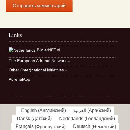
Links
BijnierNET.nl
The European Adrenal Network »
Other (inter)national initiatives »
AdrenalApp
English
(
Английский
)
العربية
(
Арабский
)
Dansk
(
Датский
)
Nederlands
(
Голландский
)
Français
(
Французский
)
Deutsch
(
Немецкий
)