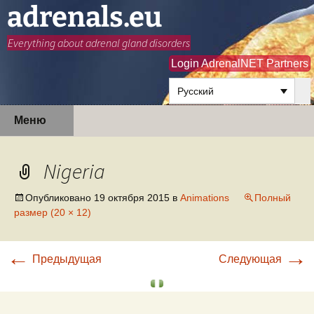
adrenals.eu
Everything about adrenal gland disorders
Login AdrenalNET Partners
Русский
Перейти
Найти:
Меню
к
содержимому
Nigeria
Опубликовано
19 октября 2015
в
Animations
Полный
размер (20 × 12)
←
→
Предыдущая
Следующая