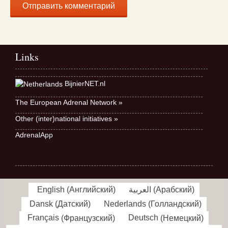
Links
BijnierNET.nl
The European Adrenal Network »
Other (inter)national initiatives »
AdrenalApp
English
(
Английский
)
العربية
(
Арабский
)
Dansk
(
Датский
)
Nederlands
(
Голландский
)
Français
(
Французский
)
Deutsch
(
Немецкий
)