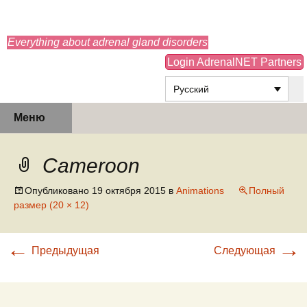
adrenals.eu
Everything about adrenal gland disorders
Login AdrenalNET Partners
Русский
Перейти
Найти:
Меню
к
содержимому
Cameroon
Опубликовано
19 октября 2015
в
Animations
Полный
размер (20 × 12)
←
→
Предыдущая
Следующая