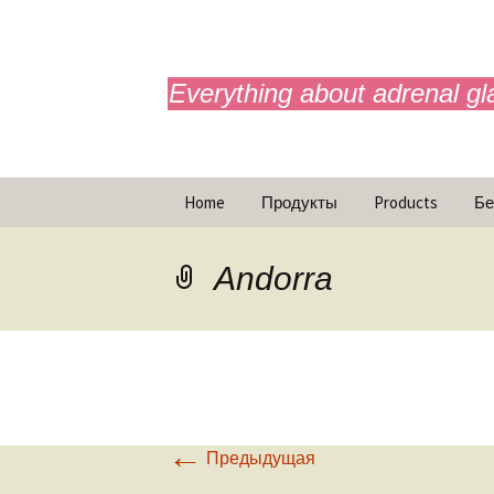
adrenals.eu
Everything about adrenal gl
Перейти
Home
Продукты
Products
Бе
к
содержимому
Animations
Andorra
←
Предыдущая