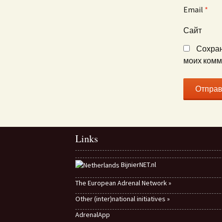
Email
*
Сайт
Сохран
моих комм
Links
BijnierNET.nl
The European Adrenal Network »
Other (inter)national initiatives »
AdrenalApp