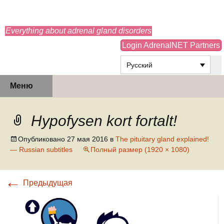
adrenals.eu
Everything about adrenal gland disorders
Login AdrenalNET Partners
Русский
Перейти
Найти:
Меню
к
содержимому
Hypofysen kort fortalt!
Опубликовано
27 мая 2016
в
The pituitary gland explained!
— Russian subtitles
Полный размер (1920 × 1080)
←
Предыдущая