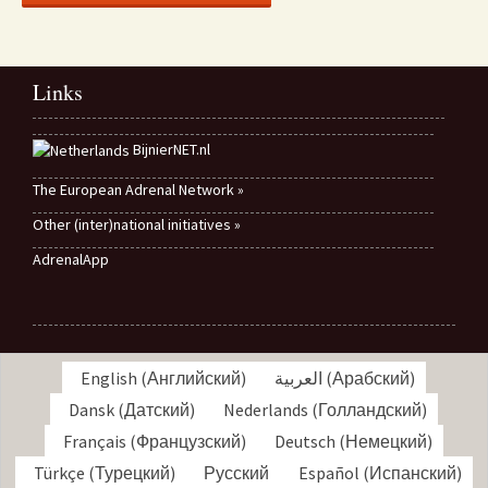
Links
BijnierNET.nl
The European Adrenal Network »
Other (inter)national initiatives »
AdrenalApp
English
(
Английский
)
العربية
(
Арабский
)
Dansk
(
Датский
)
Nederlands
(
Голландский
)
Français
(
Французский
)
Deutsch
(
Немецкий
)
Türkçe
(
Турецкий
)
Русский
Español
(
Испанский
)