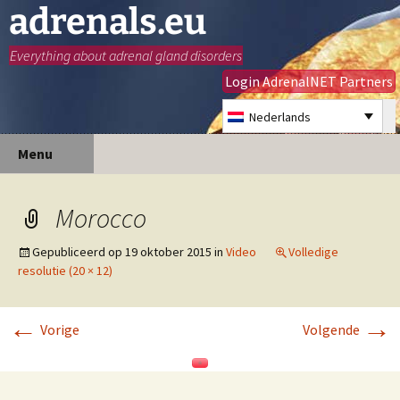
adrenals.eu
Everything about adrenal gland disorders
Login AdrenalNET Partners
Nederlands
Ga
Zoeken
Menu
naar
naar:
de
inhoud
Morocco
Gepubliceerd op
19 oktober 2015
in
Video
Volledige
resolutie (20 × 12)
←
→
Vorige
Volgende