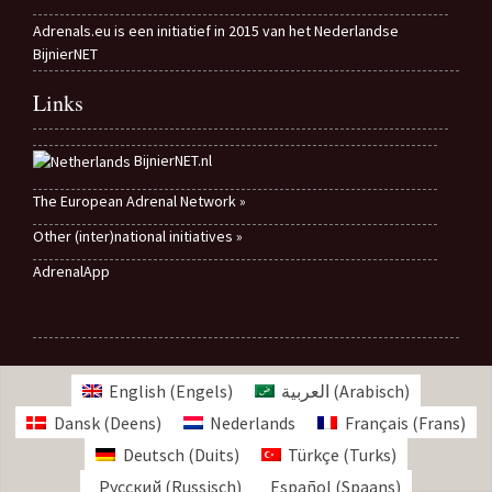
Adrenals.eu is een initiatief in 2015 van het Nederlandse
BijnierNET
Links
BijnierNET.nl
The European Adrenal Network »
Other (inter)national initiatives »
AdrenalApp
English
(
Engels
)
العربية
(
Arabisch
)
Dansk
(
Deens
)
Nederlands
Français
(
Frans
)
Deutsch
(
Duits
)
Türkçe
(
Turks
)
Русский
(
Russisch
)
Español
(
Spaans
)