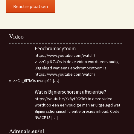
Video
Feochromocytoom
https://www.youtube.com/watch?
v=zzCLg6I7kOs In deze video wordt eenvoudig
uitgelegd wat een Feochromocytoom is.
https://www.youtube.com/watch?
v=zzCLg6I7kOs nvacp11
[…]
Wat is Bijnierschorsinsufficiëntie?
https://youtu.be/Xz8yt9G9lnY In deze video
wordt op een eenvoudige manier uitgelegd wat
Bijnierschorsinsufficiëntie precies inhoud. Code
NVACP15
[…]
Adrenals.eu/nl