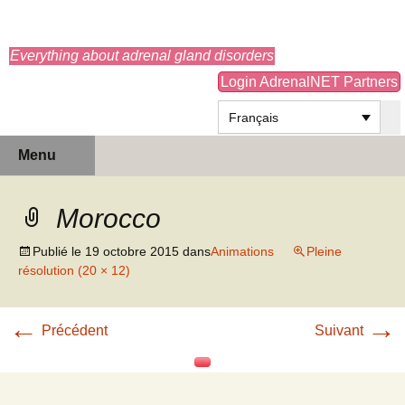
adrenals.eu
Everything about adrenal gland disorders
Login AdrenalNET Partners
Français
Aller
Recherc
Menu
au
contenu
Morocco
Publié le
19 octobre 2015
dans
Animations
Pleine
résolution (20 × 12)
←
→
Précédent
Suivant