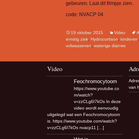
gebeuren. Laat dit filmpje zien.
code: NVACP 04
19 oktober 2015
Video
A
ernstig ziek
,
Hydrocortison
,
kinderen
volwassenen
,
waterige diarree
Video
Adr
Adren
Feochromocytoom
van 
https://www.youtube.co
m/watch?
v=zzCLg6I7kOs In deze
video wordt eenvoudig
uitgelegd wat een Feochromocytoom
is. https://www.youtube.com/watch?
v=zzCLg6I7kOs nvacp11
[…]