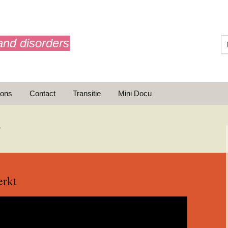
and disorders
 ons
Contact
Transitie
Mini Docu
n
erkt
ransitie