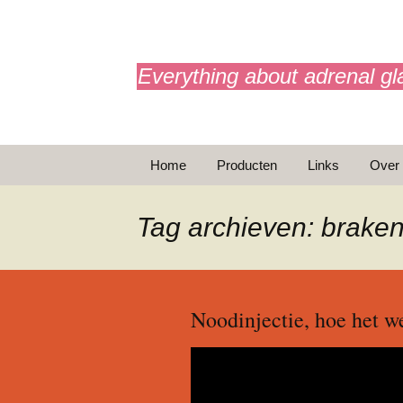
adrenals.eu
Everything about adrenal gl
Ga
Home
Producten
Links
Over
naar
de
BijnierAPP
inhoud
Tag archieven: brake
Animaties
Basic Info
Noodinjectie, hoe het w
Brochures
T
Noodinjectie