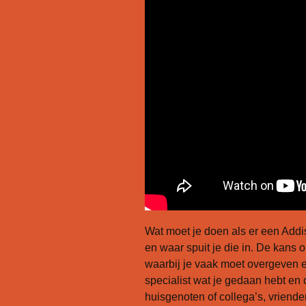
Infographics
Mini Docu
Posters
Stress instructies
Wat moet je doen als er een Addis
en waar spuit je die in. De kans o
waarbij je vaak moet overgeven en
specialist wat je gedaan hebt en 
huisgenoten of collega’s, vriende