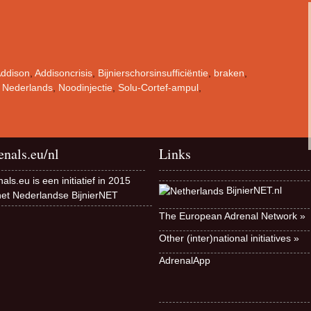
ddison
,
Addisoncrisis
,
Bijnierschorsinsufficiëntie
,
braken
,
,
Nederlands
,
Noodinjectie
,
Solu-Cortef-ampul
,
enals.eu/nl
Links
als.eu is een initiatief in 2015
BijnierNET.nl
het Nederlandse BijnierNET
The European Adrenal Network »
Other (inter)national initiatives »
AdrenalApp