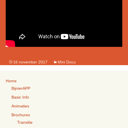
16 november 2017
Mini Docu
Home
BijnierAPP
Basic Info
Animaties
Brochures
Transitie