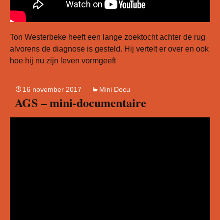
Ton Westerbeke heeft een lange zoektocht achter de rug
alvorens de diagnose is gesteld. Hij vertelt er over en ook
hoe hij nu zijn leven vormgeeft
16 november 2017
Mini Docu
AGS – mini-documentaire