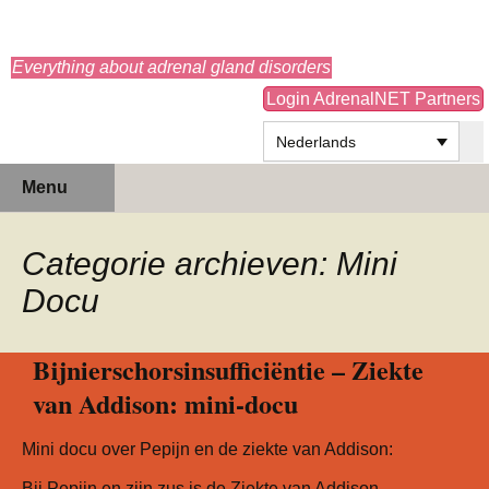
adrenals.eu
Everything about adrenal gland disorders
Login AdrenalNET Partners
Nederlands
Ga
Zoeken
Menu
naar
naar:
de
inhoud
Categorie archieven: Mini
Docu
Bijnierschorsinsufficiëntie – Ziekte
van Addison: mini-docu
Mini docu over Pepijn en de ziekte van Addison:
Bij Pepijn en zijn zus is de Ziekte van Addison