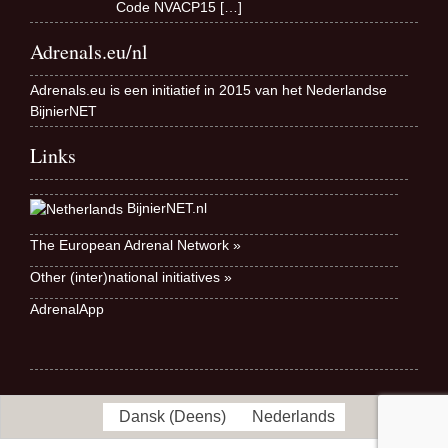
Code NVACP15
[…]
Adrenals.eu/nl
Adrenals.eu is een initiatief in 2015 van het Nederlandse
BijnierNET
Links
BijnierNET.nl
The European Adrenal Network »
Other (inter)national initiatives »
AdrenalApp
Dansk
(
Deens
)
Nederlands