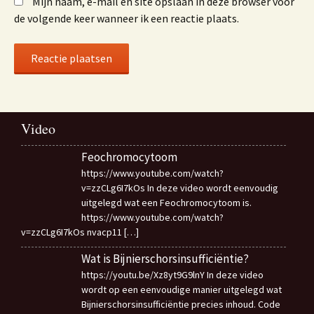
Mijn naam, e-mail en site opslaan in deze browser voor
de volgende keer wanneer ik een reactie plaats.
Video
Feochromocytoom
https://www.youtube.com/watch?
v=zzCLg6I7kOs In deze video wordt eenvoudig
uitgelegd wat een Feochromocytoom is.
https://www.youtube.com/watch?
v=zzCLg6I7kOs nvacp11
[…]
Wat is Bijnierschorsinsufficiëntie?
https://youtu.be/Xz8yt9G9lnY In deze video
wordt op een eenvoudige manier uitgelegd wat
Bijnierschorsinsufficiëntie precies inhoud. Code