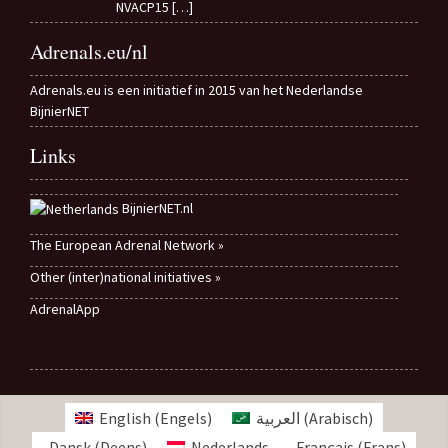
NVACP15
[…]
Adrenals.eu/nl
Adrenals.eu is een initiatief in 2015 van het Nederlandse
BijnierNET
Links
BijnierNET.nl
The European Adrenal Network »
Other (inter)national initiatives »
AdrenalApp
English
(
Engels
)
العربية
(
Arabisch
)
Dansk
(
Deens
)
Nederlands
Français
(
Frans
)