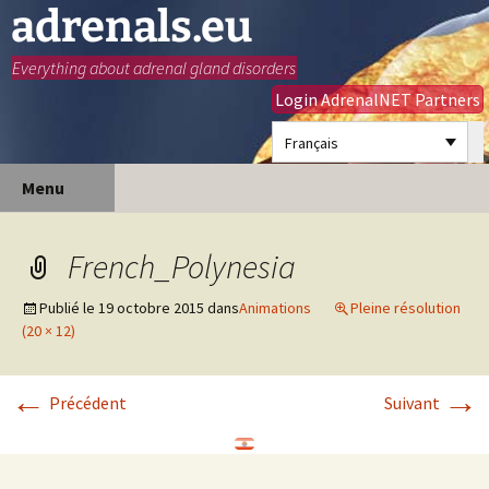
adrenals.eu
Everything about adrenal gland disorders
Login AdrenalNET Partners
Français
Aller
Recherc
Menu
au
contenu
French_Polynesia
Publié le
19 octobre 2015
dans
Animations
Pleine résolution
(20 × 12)
←
→
Précédent
Suivant