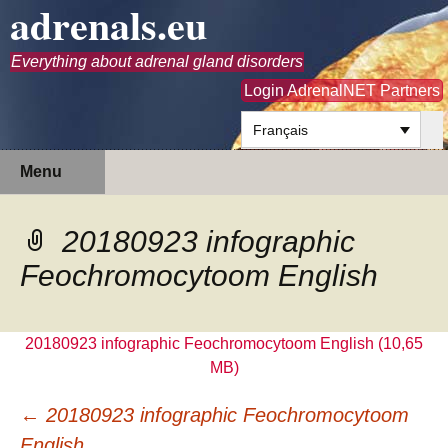
adrenals.eu
Everything about adrenal gland disorders
Login AdrenalNET Partners
Français
Aller
Recherc
Menu
au
contenu
20180923 infographic
Feochromocytoom English
20180923 infographic Feochromocytoom English
Navigation
←
20180923 infographic Feochromocytoom
des
English