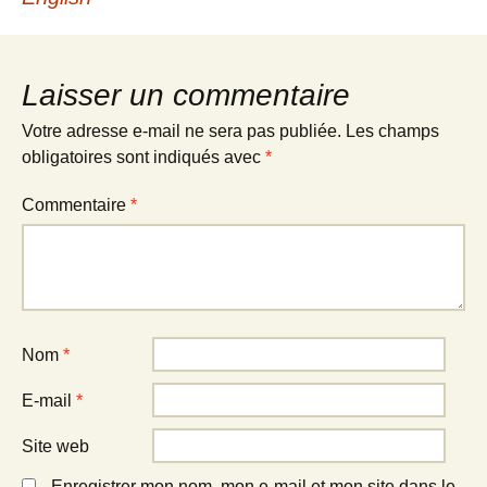
articles
Laisser un commentaire
Votre adresse e-mail ne sera pas publiée.
Les champs
obligatoires sont indiqués avec
*
Commentaire
*
Nom
*
E-mail
*
Site web
Enregistrer mon nom, mon e-mail et mon site dans le