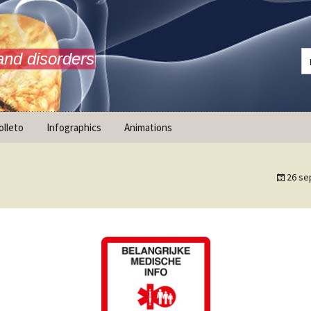
and disorders
olleto
Infographics
Animations
26 se