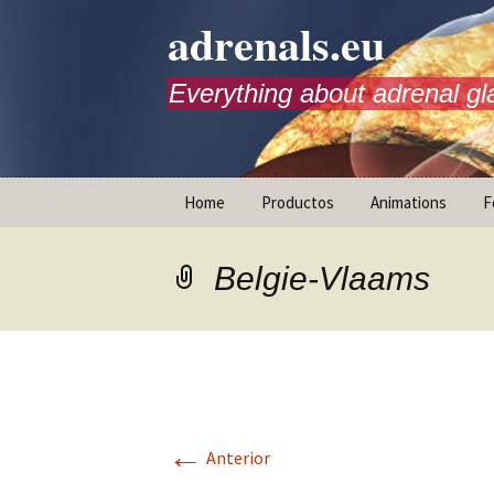
adrenals.eu
Everything about adrenal gl
Saltar
Home
Productos
Animations
F
al
contenido
Instrucciones contra el
estrés
Belgie-Vlaams
←
Anterior