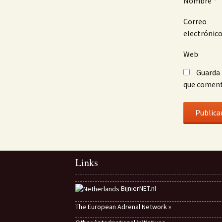
Nombre
*
Correo
electrónic
Web
Guarda 
que coment
Links
BijnierNET.nl
The European Adrenal Network »