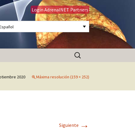
Login AdrenalNET Partners
Español
Buscar:
ptiembre 2020
Máxima resolución (159 × 252)
→
Siguiente