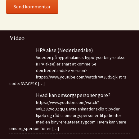
Video
HPA akse (Nederlandske)
Videoen på hypothalamus-hypofyse-binyre akse
(HPA akse) er snart at komme Se
den Nederlandske version>
https://www.youtube.com/watch?v=3ud5cjkHtPs
code: NVACP10
[…]
Hvad kan omsorgspersoner gøre?
https://www.youtube.com/watch?
v=lLZ82VoDZqQ Dette animationsklip tilbyder
hjælp og råd til omsorgspersoner til patienter
med en binyrerelateret sygdom. Hvem kan være
omsorgsperson for en
[…]