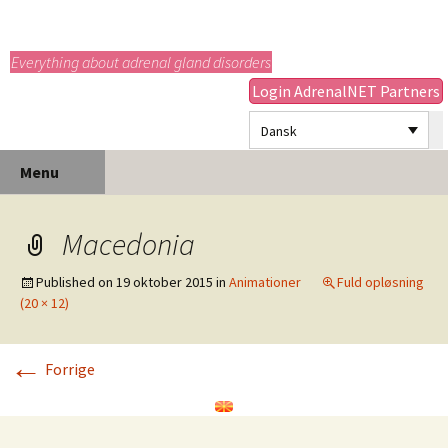
adrenals.eu
Everything about adrenal gland disorders
Login AdrenalNET Partners
Dansk
Hop
Søg
Menu
til
efter:
indhold
Macedonia
Published on
19 oktober 2015
in
Animationer
Fuld opløsning
(20 × 12)
←
Forrige