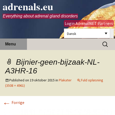
adrenals.eu
Everything about adrenal gland disorders
Login AdrenalNET Partners
Dansk
Hop
Søg
Menu
til
efter:
indhold
Bijnier-geen-bijzaak-NL-
A3HR-16
Published on
19 oktober 2015
in
Plakater
Fuld opløsning
(3508 × 4961)
←
Forrige