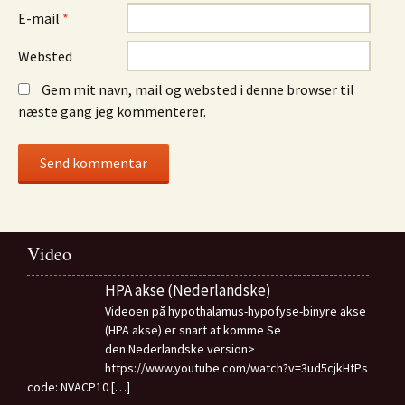
E-mail
*
Websted
Gem mit navn, mail og websted i denne browser til
næste gang jeg kommenterer.
Video
HPA akse (Nederlandske)
Videoen på hypothalamus-hypofyse-binyre akse
(HPA akse) er snart at komme Se
den Nederlandske version>
https://www.youtube.com/watch?v=3ud5cjkHtPs
code: NVACP10
[…]