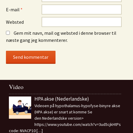
E-mail
*
Websted
Gem mit navn, mail og websted i denne browser til
næste gang jeg kommenterer.
Video
HPA akse (Nederlandske)
Videoen på hypothalamus-hypofyse-binyre akse
(HPA akse) er snart at komme Se
den Nederlandske version>
https://www.youtube.com/watch?v=3ud5cjkHtPs
code: NVACP10
[…]