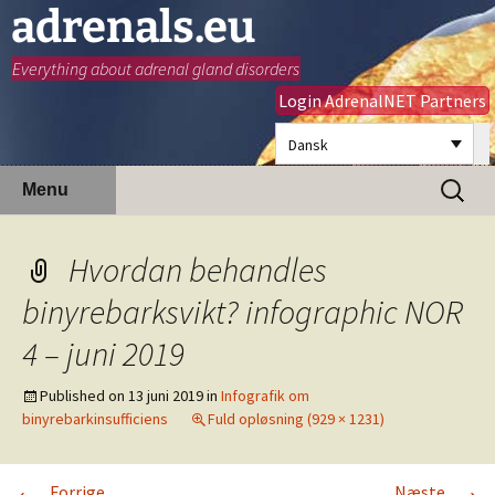
adrenals.eu
Everything about adrenal gland disorders
Login AdrenalNET Partners
Dansk
Hop
Søg
Menu
til
efter:
indhold
Hvordan behandles
binyrebarksvikt? infographic NOR
4 – juni 2019
Published on
13 juni 2019
in
Infografik om
binyrebarkinsufficiens
Fuld opløsning (929 × 1231)
←
→
Forrige
Næste