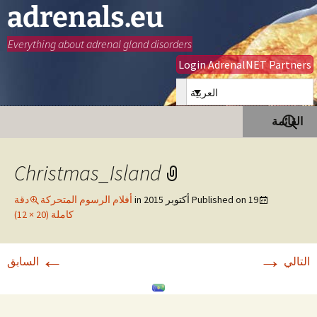
adrenals.eu
Everything about adrenal gland disorders
Login AdrenalNET Partners
العربية
انتقل
البحث
القائمة
إلى
عن:
المحتوى
Christmas_Island
19 أكتوبر 2015
Published on
in
أفلام الرسوم المتحركة
دقة
كاملة (20 × 12)
←
→
التالي
السابق